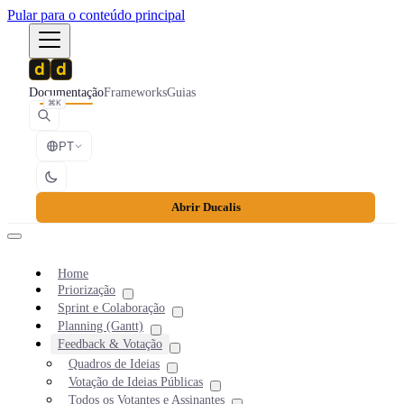
Pular para o conteúdo principal
Documentação
Frameworks
Guias
⌘K
PT
Abrir Ducalis
Home
Priorização
Sprint e Colaboração
Planning (Gantt)
Feedback & Votação
Quadros de Ideias
Votação de Ideias Públicas
Todos os Votantes e Assinantes