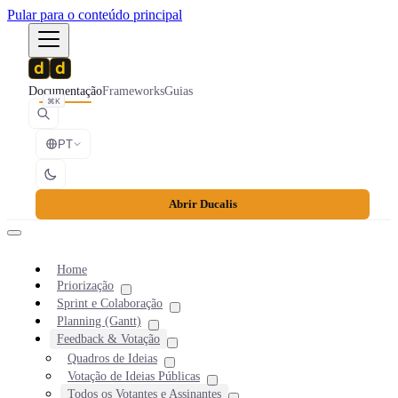
Pular para o conteúdo principal
Documentação
Frameworks
Guias
⌘K
PT
Abrir Ducalis
Home
Priorização
Sprint e Colaboração
Planning (Gantt)
Feedback & Votação
Quadros de Ideias
Votação de Ideias Públicas
Todos os Votantes e Assinantes