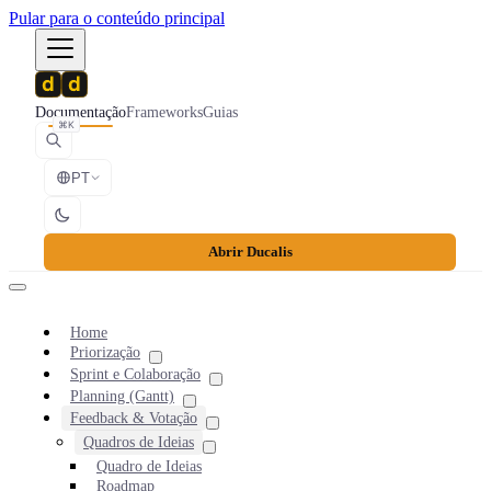
Pular para o conteúdo principal
Documentação
Frameworks
Guias
⌘K
PT
Abrir Ducalis
Home
Priorização
Sprint e Colaboração
Planning (Gantt)
Feedback & Votação
Quadros de Ideias
Quadro de Ideias
Roadmap