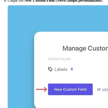
Clique em
New Custom Field
(
Novo campo personalizado
).