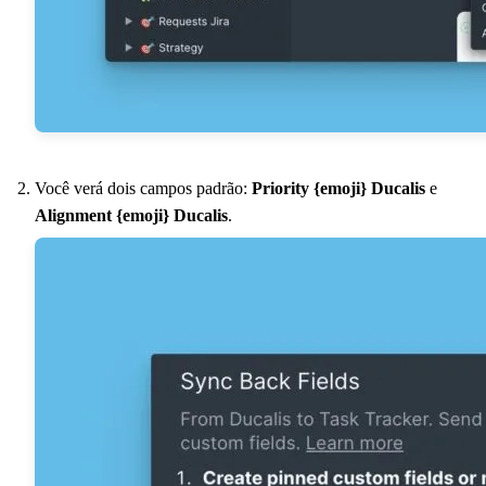
Você verá dois campos padrão:
Priority {emoji}
Ducalis
e
Alignment {emoji}
Ducalis
.