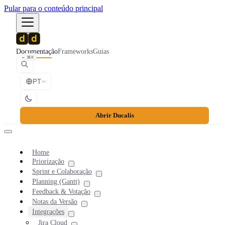
Pular para o conteúdo principal
Documentação
Frameworks
Guias
⌘K
PT
Abrir Ducalis
Home
Priorização
Sprint e Colaboração
Planning (Gantt)
Feedback & Votação
Notas da Versão
Integrações
Jira Cloud