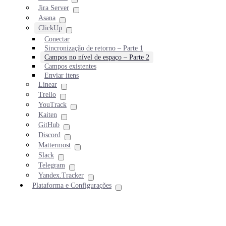
Jira Server
Asana
ClickUp
Conectar
Sincronização de retorno – Parte 1
Campos no nível de espaço – Parte 2
Campos existentes
Enviar itens
Linear
Trello
YouTrack
Kaiten
GitHub
Discord
Mattermost
Slack
Telegram
Yandex.Tracker
Plataforma e Configurações