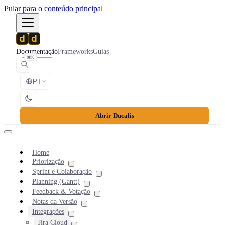
Pular para o conteúdo principal
Documentação
Frameworks
Guias
⌘K
PT
Abrir Ducalis
Home
Priorização
Sprint e Colaboração
Planning (Gantt)
Feedback & Votação
Notas da Versão
Integrações
Jira Cloud