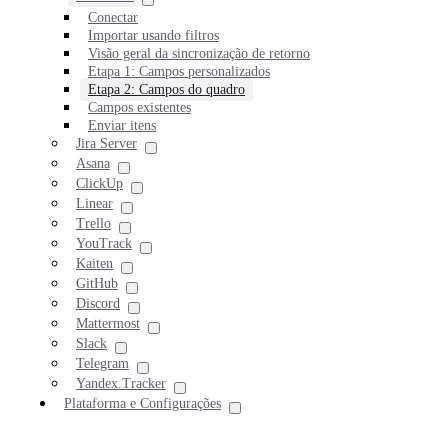
Conectar
Importar usando filtros
Visão geral da sincronização de retorno
Etapa 1: Campos personalizados
Etapa 2: Campos do quadro
Campos existentes
Enviar itens
Jira Server
Asana
ClickUp
Linear
Trello
YouTrack
Kaiten
GitHub
Discord
Mattermost
Slack
Telegram
Yandex.Tracker
Plataforma e Configurações