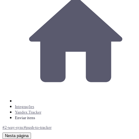
Integrações
Yandex.Tracker
Enviar itens
#
2-way-sync
#
push-to-tracker
Nesta página