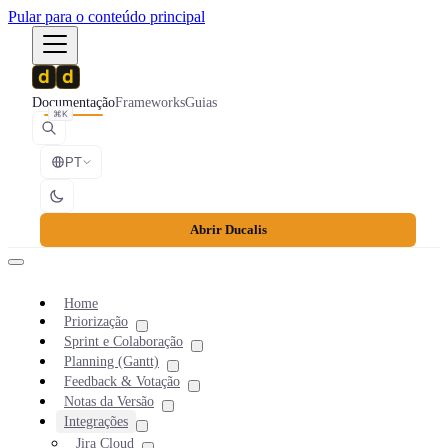
Pular para o conteúdo principal
Documentação
Frameworks
Guias
⌘K
PT
Abrir Ducalis
Home
Priorização
Sprint e Colaboração
Planning (Gantt)
Feedback & Votação
Notas da Versão
Integrações
Jira Cloud