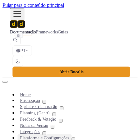
Pular para o conteúdo principal
Documentação
Frameworks
Guias
⌘K
PT
Abrir Ducalis
Home
Priorização
Sprint e Colaboração
Planning (Gantt)
Feedback & Votação
Notas da Versão
Integrações
Plataforma e Configurações