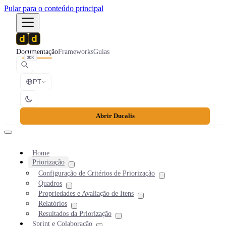
Pular para o conteúdo principal
Documentação
Frameworks
Guias
⌘K
PT
Abrir Ducalis
Home
Priorização
Configuração de Critérios de Priorização
Quadros
Propriedades e Avaliação de Itens
Relatórios
Resultados da Priorização
Sprint e Colaboração