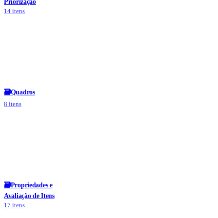
Priorização
14 itens
🗃
Quadros
8 itens
🗃
Propriedades e
Avaliação de Itens
17 itens