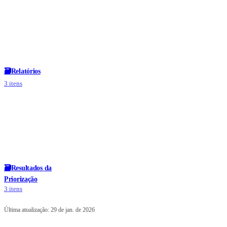
🗃
Relatórios
3 itens
🗃
Resultados da
Priorização
3 itens
Última atualização:
29 de jan. de 2026