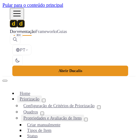
Pular para o conteúdo principal
Documentação
Frameworks
Guias
⌘K
PT
Abrir Ducalis
Home
Priorização
Configuração de Critérios de Priorização
Quadros
Propriedades e Avaliação de Itens
Criar manualmente
Tipos de Item
Status