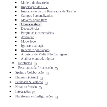
Modelo de descrição
Importação de CSV
Importando de um Rastreador de Tarefas
Campos Personalizados
Mover/Copiar Itens
Observar itens
Dependências
Perguntas e comentários
Avaliação
Modo foco
Ignorar avaliação
Redefinir pontuações
Arquivos de Mídia Não Carregam
Atalhos e entrada rápida
Relatórios
Resultados da Priorização
Sprint e Colaboração
Planning (Gantt)
Feedback & Votação
Notas da Versão
Integrações
Plataforma e Configurações