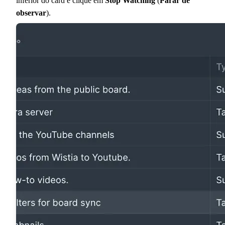
inferior do card e clique em
Stop Watching
(
Parar de
observar
).