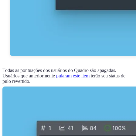
Todas as pontuações dos usuários do Quadro são apagadas.
Usuários que anteriormente
pularam este item
terão seu status de
pulo revertido.