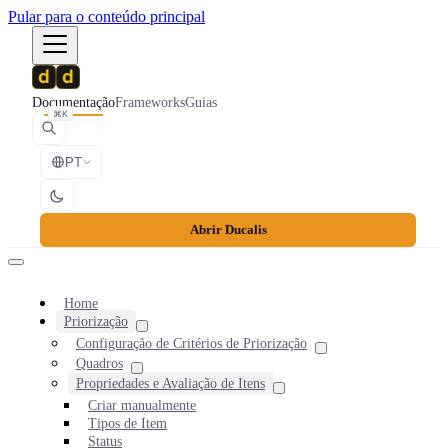
Pular para o conteúdo principal
Documentação
Frameworks
Guias
⌘K
PT
Abrir Ducalis
Home
Priorização
Configuração de Critérios de Priorização
Quadros
Propriedades e Avaliação de Itens
Criar manualmente
Tipos de Item
Status