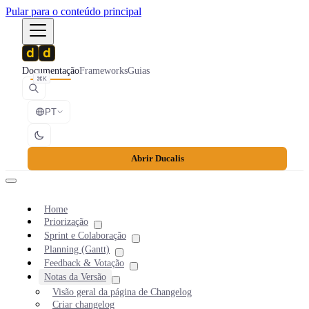
Pular para o conteúdo principal
Documentação
Frameworks
Guias
⌘K
PT
Abrir Ducalis
Home
Priorização
Sprint e Colaboração
Planning (Gantt)
Feedback & Votação
Notas da Versão
Visão geral da página de Changelog
Criar changelog