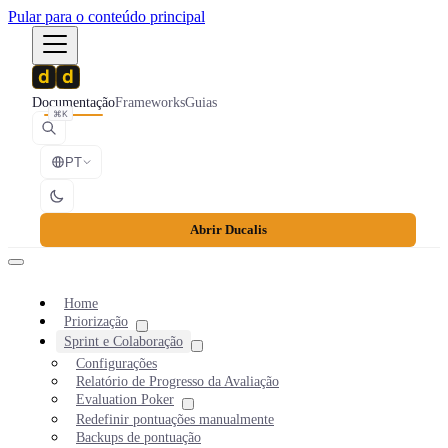
Pular para o conteúdo principal
Documentação
Frameworks
Guias
⌘K
PT
Abrir Ducalis
Home
Priorização
Sprint e Colaboração
Configurações
Relatório de Progresso da Avaliação
Evaluation Poker
Redefinir pontuações manualmente
Backups de pontuação