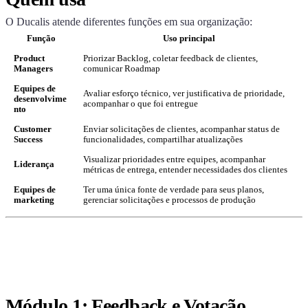
O
Ducalis
atende diferentes funções em sua organização:
Função
Uso principal
Product
Priorizar Backlog, coletar feedback de clientes,
Managers
comunicar Roadmap
Equipes de
Avaliar esforço técnico, ver justificativa de prioridade,
desenvolvime
acompanhar o que foi entregue
nto
Customer
Enviar solicitações de clientes, acompanhar status de
Success
funcionalidades, compartilhar atualizações
Visualizar prioridades entre equipes, acompanhar
Liderança
métricas de entrega, entender necessidades dos clientes
Equipes de
Ter uma única fonte de verdade para seus planos,
marketing
gerenciar solicitações e processos de produção
Módulo 1: Feedback e Votação