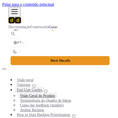
Pular para o conteúdo principal
Documentação
Frameworks
Guias
⌘K
PT
Abrir Ducalis
Visão geral
Tutoriais
End User Guides
Visão Geral do Produto
Terminologia do Quadro de Ideias
Como dar feedback (modelo)
Avaliar Backlog
How to Start Backlog Prioritization