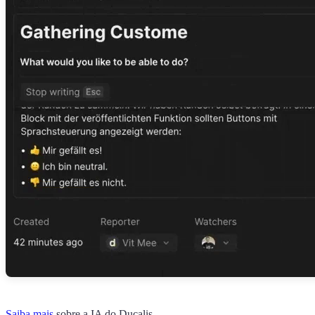
Saiba mais
sobre a IA do
Ducalis
.