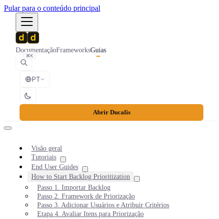
Pular para o conteúdo principal
Documentação
Frameworks
Guias
⌘K
PT
Abrir Ducalis
Visão geral
Tutoriais
End User Guides
How to Start Backlog Prioritization
Passo 1. Importar Backlog
Passo 2. Framework de Priorização
Passo 3. Adicionar Usuários e Atribuir Critérios
Etapa 4. Avaliar Itens para Priorização