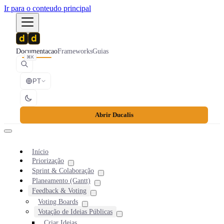
Ir para o conteudo principal
Documentacao
Frameworks
Guias
⌘K
PT
Abrir Ducalis
Início
Priorização
Sprint & Colaboração
Planeamento (Gantt)
Feedback & Voting
Voting Boards
Votação de Ideias Públicas
Criar Ideias