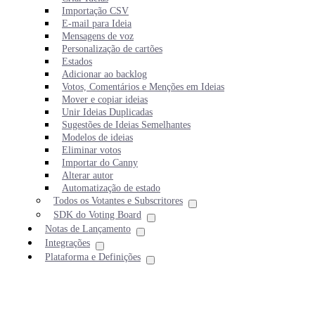
Importação CSV
E-mail para Ideia
Mensagens de voz
Personalização de cartões
Estados
Adicionar ao backlog
Votos, Comentários e Menções em Ideias
Mover e copiar ideias
Unir Ideias Duplicadas
Sugestões de Ideias Semelhantes
Modelos de ideias
Eliminar votos
Importar do Canny
Alterar autor
Automatização de estado
Todos os Votantes e Subscritores
SDK do Voting Board
Notas de Lançamento
Integrações
Plataforma e Definições