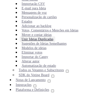
Importação CSV
E-mail para Ideia
Mensagens de voz
Personalização de cartões
Estados
Adicionar ao backlog
Votos, Comentários e Menções em Ideias
Mover e copiar ideias
Unir Ideias Duplicadas
Sugestões de Ideias Semelhantes
Modelos de ideias
Eliminar votos
Importar do Canny
Alterar autor
Automatização de estado
Todos os Votantes e Subscritores
SDK do Voting Board
Notas de Lançamento
Integrações
Plataforma e Definições