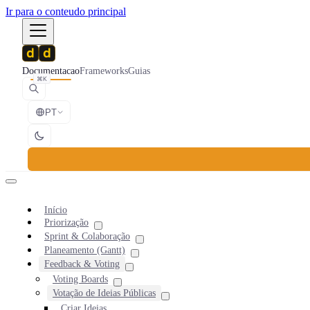
Ir para o conteudo principal
Documentacao
Frameworks
Guias
⌘K
PT
Início
Priorização
Sprint & Colaboração
Planeamento (Gantt)
Feedback & Voting
Voting Boards
Votação de Ideias Públicas
Criar Ideias