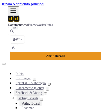
Ir para o conteudo principal
Documentacao
Frameworks
Guias
⌘K
PT
Abrir Ducalis
Início
Priorização
Sprint & Colaboração
Planeamento (Gantt)
Feedback & Voting
Voting Boards
Voting Board
Roadmap