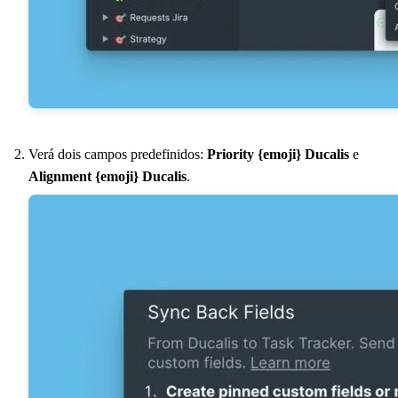
Verá dois campos predefinidos:
Priority {emoji}
Ducalis
e
Alignment {emoji}
Ducalis
.