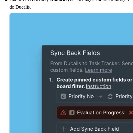
do
Ducalis
.