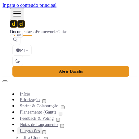
Ir para o conteudo principal
Documentacao
Frameworks
Guias
⌘K
PT
Abrir Ducalis
Início
Priorização
Sprint & Colaboração
Planeamento (Gantt)
Feedback & Voting
Notas de Lançamento
Integrações
Jira Cloud