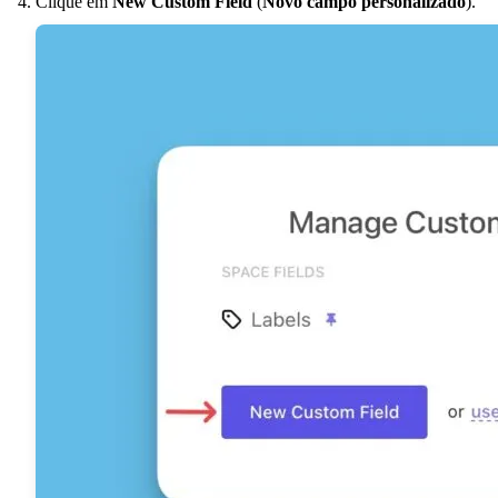
Clique em
New Custom Field
(
Novo campo personalizado
).