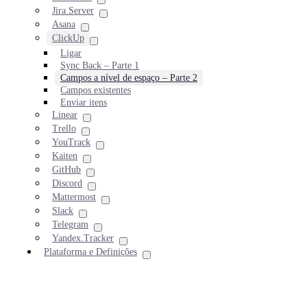
Jira Server
Asana
ClickUp
Ligar
Sync Back – Parte 1
Campos a nível de espaço – Parte 2
Campos existentes
Enviar itens
Linear
Trello
YouTrack
Kaiten
GitHub
Discord
Mattermost
Slack
Telegram
Yandex.Tracker
Plataforma e Definições