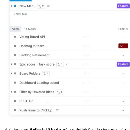
Clique em
Refresh
(
Atualizar
) nas definições de sincronização