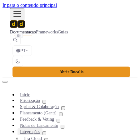
Ir para o conteudo principal
Documentacao
Frameworks
Guias
⌘K
PT
Abrir Ducalis
Início
Priorização
Sprint & Colaboração
Planeamento (Gantt)
Feedback & Voting
Notas de Lançamento
Integrações
Jira Cloud