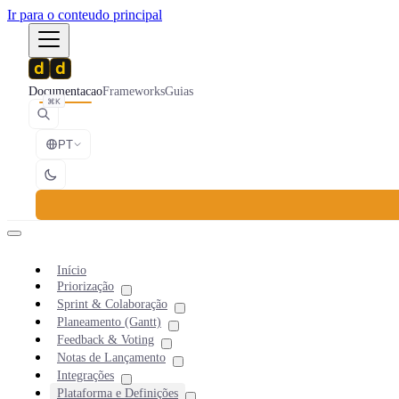
Ir para o conteudo principal
Documentacao
Frameworks
Guias
⌘K
PT
Início
Priorização
Sprint & Colaboração
Planeamento (Gantt)
Feedback & Voting
Notas de Lançamento
Integrações
Plataforma e Definições