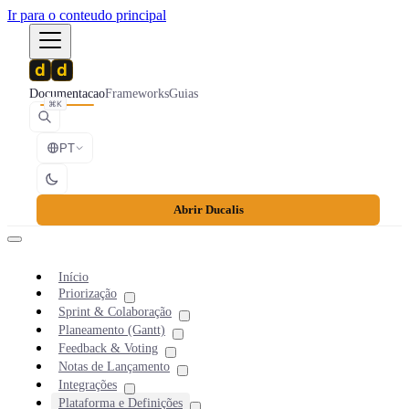
Ir para o conteudo principal
Documentacao
Frameworks
Guias
⌘K
PT
Abrir Ducalis
Início
Priorização
Sprint & Colaboração
Planeamento (Gantt)
Feedback & Voting
Notas de Lançamento
Integrações
Plataforma e Definições