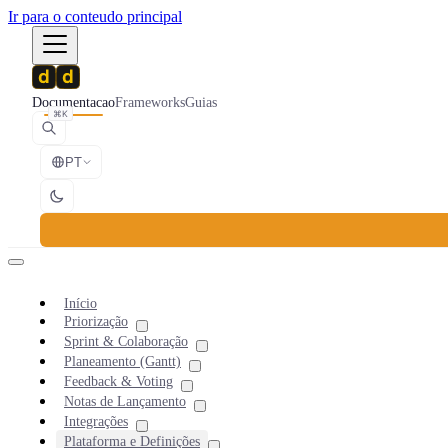
Ir para o conteudo principal
Documentacao
Frameworks
Guias
⌘K
PT
Início
Priorização
Sprint & Colaboração
Planeamento (Gantt)
Feedback & Voting
Notas de Lançamento
Integrações
Plataforma e Definições