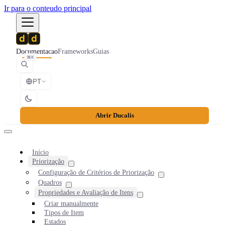
Ir para o conteudo principal
Documentacao
Frameworks
Guias
⌘K
PT
Abrir Ducalis
Início
Priorização
Configuração de Critérios de Priorização
Quadros
Propriedades e Avaliação de Itens
Criar manualmente
Tipos de Item
Estados