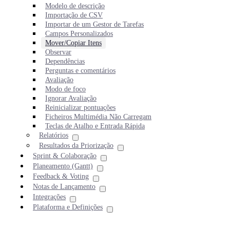
Modelo de descrição
Importação de CSV
Importar de um Gestor de Tarefas
Campos Personalizados
Mover/Copiar Itens
Observar
Dependências
Perguntas e comentários
Avaliação
Modo de foco
Ignorar Avaliação
Reinicializar pontuações
Ficheiros Multimédia Não Carregam
Teclas de Atalho e Entrada Rápida
Relatórios
Resultados da Priorização
Sprint & Colaboração
Planeamento (Gantt)
Feedback & Voting
Notas de Lançamento
Integrações
Plataforma e Definições