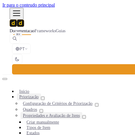
Ir para o conteudo principal
Documentacao
Frameworks
Guias
⌘K
PT
Início
Priorização
Configuração de Critérios de Priorização
Quadros
Propriedades e Avaliação de Itens
Criar manualmente
Tipos de Item
Estados