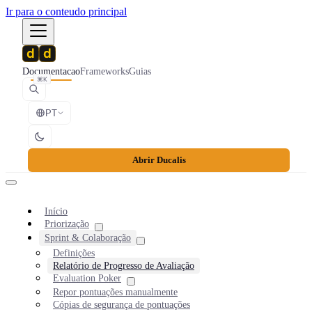
Ir para o conteudo principal
Documentacao
Frameworks
Guias
⌘K
PT
Abrir Ducalis
Início
Priorização
Sprint & Colaboração
Definições
Relatório de Progresso de Avaliação
Evaluation Poker
Repor pontuações manualmente
Cópias de segurança de pontuações