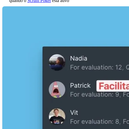
quando o
Scrum Poker
está ativo