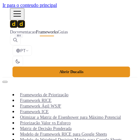
Ir para o conteudo principal
Documentacao
Frameworks
Guias
⌘K
PT
Abrir Ducalis
Frameworks de Priorização
Framework RICE
Framework Ágil WSJF
Framework ICE
Otimizar a Matriz de Eisenhower para Máximo Potencial
Priorização Valor vs Esforço
Matriz de Decisão Ponderada
Modelo de Framework RICE para Google Sheets
Modelo de Weighted Decision Matrix para Google Sheets