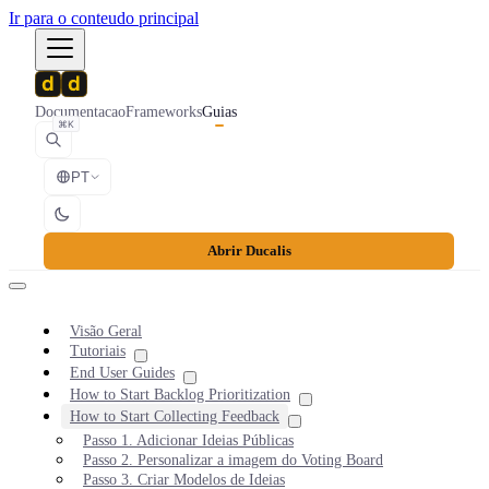
Ir para o conteudo principal
Documentacao
Frameworks
Guias
⌘K
PT
Abrir Ducalis
Visão Geral
Tutoriais
End User Guides
How to Start Backlog Prioritization
How to Start Collecting Feedback
Passo 1. Adicionar Ideias Públicas
Passo 2. Personalizar a imagem do Voting Board
Passo 3. Criar Modelos de Ideias