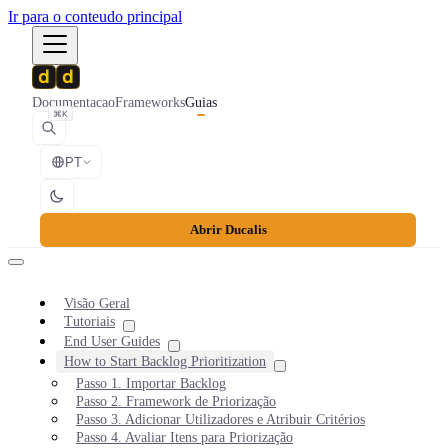
Ir para o conteudo principal
Documentacao
Frameworks
Guias
⌘K
PT
Abrir Ducalis
Visão Geral
Tutoriais
End User Guides
How to Start Backlog Prioritization
Passo 1. Importar Backlog
Passo 2. Framework de Priorização
Passo 3. Adicionar Utilizadores e Atribuir Critérios
Passo 4. Avaliar Itens para Priorização