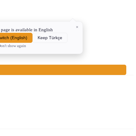
 page is available in English
witch
(
English
)
Keep Türkçe
on't show again