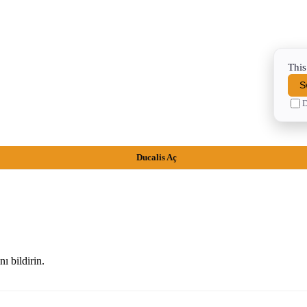
This
S
D
Ducalis Aç
ı bildirin.