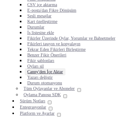
CSV içe aktarma
E-posta'dan Fikre Dönüşüm
Sesli mesajlar
Kart özelleştirme
Durumlar
İş listesine ekle
Fikirler Üzerinde Oylar, Yorumlar ve Bahsetmeler
Fikirleri taşıyın ve kopyalayın
Tekrar Eden Fikirleri Birleştirme
Benzer Fikir Önerileri
Fikir şablonları
Oyları sil
Canny'den İçe Aktar
Yazarı değiştir
Durum otomasyonu
Tüm Oylayanlar ve Aboneler
Oylama Panosu SDK
Sürüm Notları
Entegrasyonlar
Platform ve Ayarlar