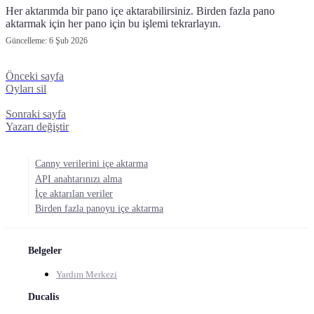
Her aktarımda bir pano içe aktarabilirsiniz. Birden fazla pano
aktarmak için her pano için bu işlemi tekrarlayın.
Güncelleme:
6 Şub 2026
Önceki sayfa
Oyları sil
Sonraki sayfa
Yazarı değiştir
Canny verilerini içe aktarma
API anahtarınızı alma
İçe aktarılan veriler
Birden fazla panoyu içe aktarma
Belgeler
Yardım Merkezi
Ducalis