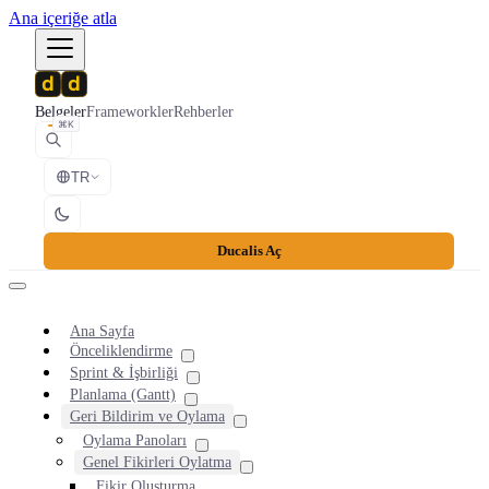
Ana içeriğe atla
Belgeler
Frameworkler
Rehberler
⌘K
TR
Ducalis Aç
Ana Sayfa
Önceliklendirme
Sprint & İşbirliği
Planlama (Gantt)
Geri Bildirim ve Oylama
Oylama Panoları
Genel Fikirleri Oylatma
Fikir Oluşturma