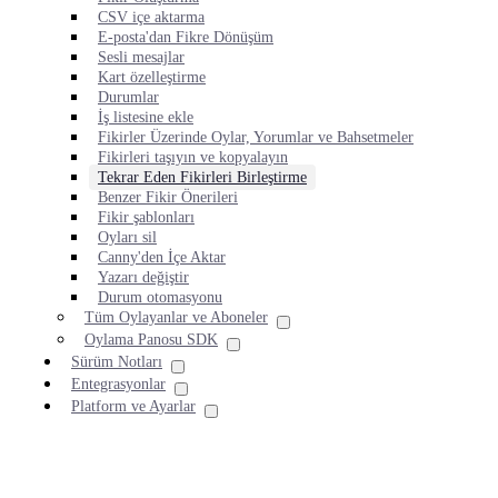
CSV içe aktarma
E-posta'dan Fikre Dönüşüm
Sesli mesajlar
Kart özelleştirme
Durumlar
İş listesine ekle
Fikirler Üzerinde Oylar, Yorumlar ve Bahsetmeler
Fikirleri taşıyın ve kopyalayın
Tekrar Eden Fikirleri Birleştirme
Benzer Fikir Önerileri
Fikir şablonları
Oyları sil
Canny'den İçe Aktar
Yazarı değiştir
Durum otomasyonu
Tüm Oylayanlar ve Aboneler
Oylama Panosu SDK
Sürüm Notları
Entegrasyonlar
Platform ve Ayarlar