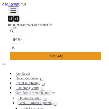
Ana içeriğe atla
Belgeler
Frameworkler
Rehberler
⌘K
TR
Ducalis Aç
Ana Sayfa
Önceliklendirme
Sprint & İşbirliği
Planlama (Gantt)
Geri Bildirim ve Oylama
Oylama Panoları
Genel Fikirleri Oylatma
Fikir Oluşturma