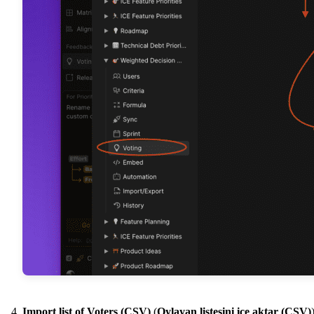
Import list of Voters (CSV)
(
Oylayan listesini içe aktar (CSV)