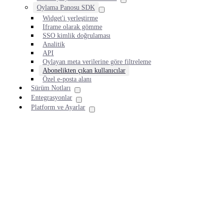
Oylama Panosu SDK
Widget'i yerleştirme
Iframe olarak gömme
SSO kimlik doğrulaması
Analitik
API
Oylayan meta verilerine göre filtreleme
Abonelikten çıkan kullanıcılar
Özel e-posta alanı
Sürüm Notları
Entegrasyonlar
Platform ve Ayarlar