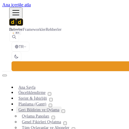
Ana içeriğe atla
Belgeler
Frameworkler
Rehberler
⌘K
TR
Ana Sayfa
Önceliklendirme
Sprint & İşbirliği
Planlama (Gantt)
Geri Bildirim ve Oylama
Oylama Panoları
Genel Fikirleri Oylatma
Tüm Oylayanlar ve Aboneler