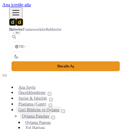
Ana içeriğe atla
Belgeler
Frameworkler
Rehberler
⌘K
TR
Ducalis Aç
Ana Sayfa
Önceliklendirme
Sprint & İşbirliği
Planlama (Gantt)
Geri Bildirim ve Oylama
Oylama Panoları
Oylama Panosu
Yol Haritası