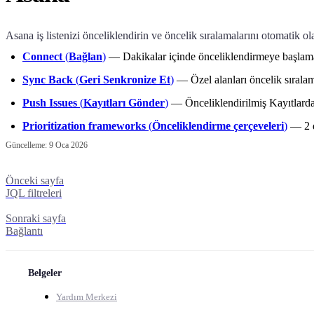
Asana iş listenizi önceliklendirin ve öncelik sıralamalarını otomatik ol
Connect
(
Bağlan
)
— Dakikalar içinde önceliklendirmeye başlamak 
Sync Back
(
Geri Senkronize Et
)
— Özel alanları öncelik sıralam
Push Issues
(
Kayıtları Gönder
)
— Önceliklendirilmiş Kayıtlarda
Prioritization frameworks
(
Önceliklendirme çerçeveleri
)
— 2 d
Güncelleme:
9 Oca 2026
Önceki sayfa
JQL filtreleri
Sonraki sayfa
Bağlantı
Belgeler
Yardım Merkezi