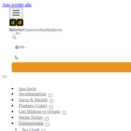
Ana içeriğe atla
Belgeler
Frameworkler
Rehberler
⌘K
TR
Ana Sayfa
Önceliklendirme
Sprint & İşbirliği
Planlama (Gantt)
Geri Bildirim ve Oylama
Sürüm Notları
Entegrasyonlar
Jira Cloud