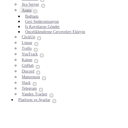
Jira Server
Asana
Bağlantı
Geri Senkronizasyon
İş Kayıtlarını Gönder
Önceliklendirme Çerçeveleri Ekleyin
ClickUp
Linear
Trello
YouTrack
Kaiten
GitHub
Discord
Mattermost
Slack
Telegram
Yandex.Tracker
Platform ve Ayarlar