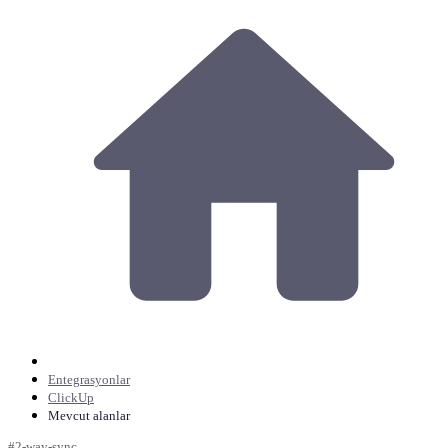
Entegrasyonlar
ClickUp
Mevcut alanlar
#
2-way-sync