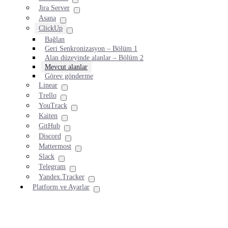
Jira Server
Asana
ClickUp
Bağlan
Geri Senkronizasyon – Bölüm 1
Alan düzeyinde alanlar – Bölüm 2
Mevcut alanlar
Görev gönderme
Linear
Trello
YouTrack
Kaiten
GitHub
Discord
Mattermost
Slack
Telegram
Yandex.Tracker
Platform ve Ayarlar