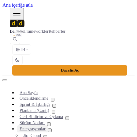
Ana içeriğe atla
Belgeler
Frameworkler
Rehberler
⌘K
TR
Ducalis Aç
Ana Sayfa
Önceliklendirme
Sprint & İşbirliği
Planlama (Gantt)
Geri Bildirim ve Oylama
Sürüm Notları
Entegrasyonlar
Jira Cloud