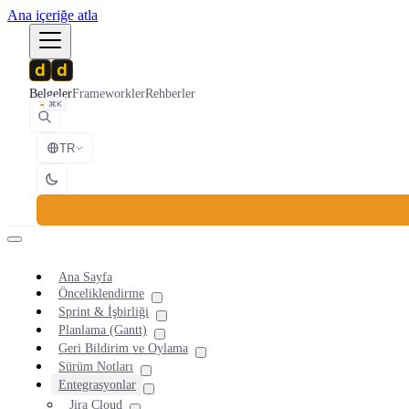
Ana içeriğe atla
Belgeler
Frameworkler
Rehberler
⌘K
TR
Ana Sayfa
Önceliklendirme
Sprint & İşbirliği
Planlama (Gantt)
Geri Bildirim ve Oylama
Sürüm Notları
Entegrasyonlar
Jira Cloud