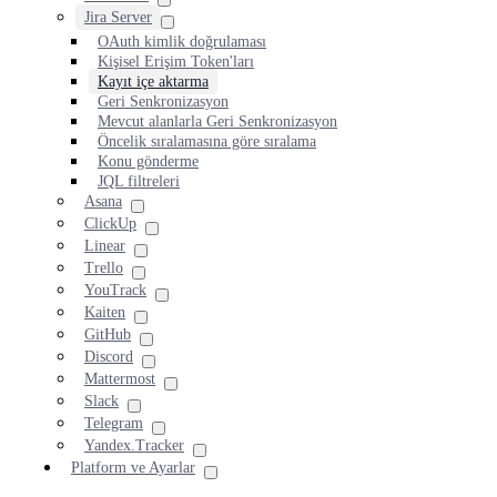
Jira Server
OAuth kimlik doğrulaması
Kişisel Erişim Token'ları
Kayıt içe aktarma
Geri Senkronizasyon
Mevcut alanlarla Geri Senkronizasyon
Öncelik sıralamasına göre sıralama
Konu gönderme
JQL filtreleri
Asana
ClickUp
Linear
Trello
YouTrack
Kaiten
GitHub
Discord
Mattermost
Slack
Telegram
Yandex.Tracker
Platform ve Ayarlar