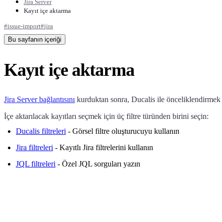
Jira Server
Kayıt içe aktarma
#
issue-import
#
jira
Bu sayfanın içeriği
Kayıt içe aktarma
Jira Server bağlantısını
kurduktan sonra,
Ducalis
ile önceliklendirmek i
İçe aktarılacak kayıtları seçmek için üç filtre türünden birini seçin:
Ducalis
filtreleri
- Görsel filtre oluşturucuyu kullanın
Jira filtreleri
- Kayıtlı Jira filtrelerini kullanın
JQL filtreleri
- Özel JQL sorguları yazın