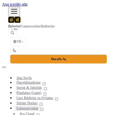
Ana içeriğe atla
Belgeler
Frameworkler
Rehberler
⌘K
TR
Ducalis Aç
Ana Sayfa
Önceliklendirme
Sprint & İşbirliği
Planlama (Gantt)
Geri Bildirim ve Oylama
Sürüm Notları
Entegrasyonlar
Jira Cloud