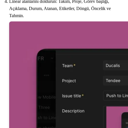
Linear alanlarını doldurun: Takım, Proje, Görev başlığı,
Açıklama, Durum, Atanan, Etiketler, Döngü, Öncelik ve
Tahmin.