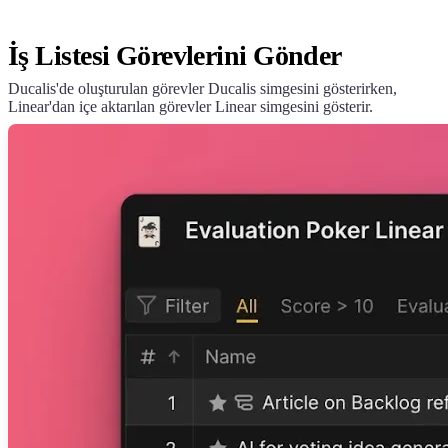
İş Listesi Görevlerini Gönder
Ducalis
'de oluşturulan görevler
Ducalis
simgesini gösterirken,
Linear'dan içe aktarılan görevler Linear simgesini gösterir.