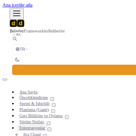
Ana içeriğe atla
Belgeler
Frameworkler
Rehberler
⌘K
TR
Ana Sayfa
Önceliklendirme
Sprint & İşbirliği
Planlama (Gantt)
Geri Bildirim ve Oylama
Sürüm Notları
Entegrasyonlar
Jira Cloud