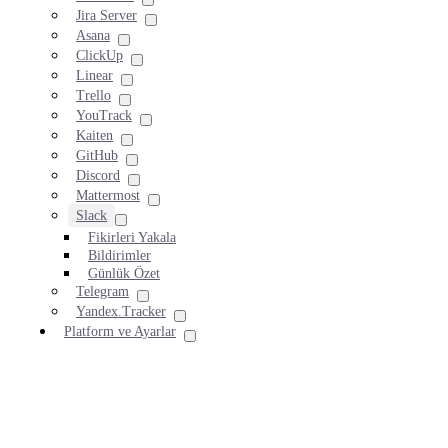
Jira Server
Asana
ClickUp
Linear
Trello
YouTrack
Kaiten
GitHub
Discord
Mattermost
Slack
Fikirleri Yakala
Bildirimler
Günlük Özet
Telegram
Yandex.Tracker
Platform ve Ayarlar