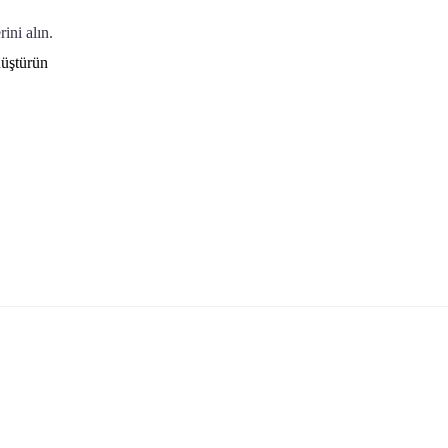
ini alın.
nüştürün