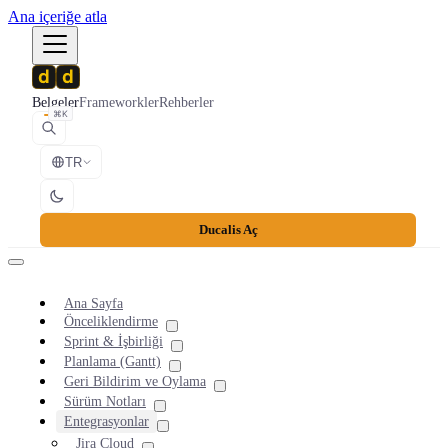
Ana içeriğe atla
Belgeler
Frameworkler
Rehberler
⌘K
TR
Ducalis Aç
Ana Sayfa
Önceliklendirme
Sprint & İşbirliği
Planlama (Gantt)
Geri Bildirim ve Oylama
Sürüm Notları
Entegrasyonlar
Jira Cloud