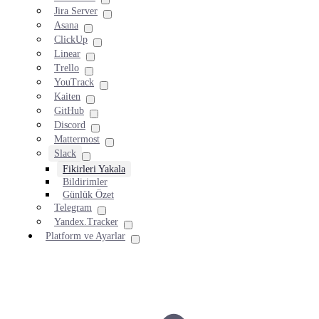
Jira Server
Asana
ClickUp
Linear
Trello
YouTrack
Kaiten
GitHub
Discord
Mattermost
Slack
Fikirleri Yakala
Bildirimler
Günlük Özet
Telegram
Yandex.Tracker
Platform ve Ayarlar