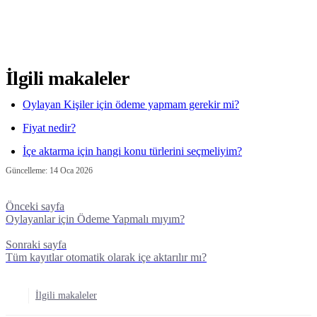
İlgili makaleler
Oylayan Kişiler için ödeme yapmam gerekir mi?
Fiyat nedir?
İçe aktarma için hangi konu türlerini seçmeliyim?
Güncelleme:
14 Oca 2026
Önceki sayfa
Oylayanlar için Ödeme Yapmalı mıyım?
Sonraki sayfa
Tüm kayıtlar otomatik olarak içe aktarılır mı?
İlgili makaleler