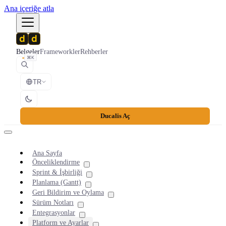
Ana içeriğe atla
Belgeler
Frameworkler
Rehberler
⌘K
TR
Ducalis Aç
Ana Sayfa
Önceliklendirme
Sprint & İşbirliği
Planlama (Gantt)
Geri Bildirim ve Oylama
Sürüm Notları
Entegrasyonlar
Platform ve Ayarlar