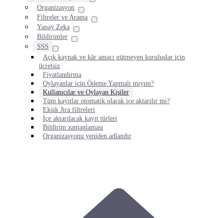
Organizasyon
Filtreler ve Arama
Yapay Zeka
Bildirimler
SSS
Açık kaynak ve kâr amacı gütmeyen kuruluşlar için
ücretsiz
Fiyatlandırma
Oylayanlar için Ödeme Yapmalı mıyım?
Kullanıcılar ve Oylayan Kişiler
Tüm kayıtlar otomatik olarak içe aktarılır mı?
Eksik Jira filtreleri
İçe aktarılacak kayıt türleri
Bildirim zamanlaması
Organizasyonu yeniden adlandır