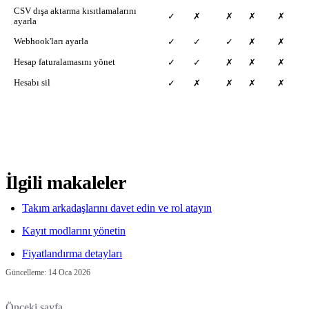
CSV dışa aktarma kısıtlamalarını
✓
✗
✗
✗
✗
ayarla
Webhook'ları ayarla
✓
✓
✓
✗
✗
Hesap faturalamasını yönet
✓
✓
✗
✗
✗
Hesabı sil
✓
✗
✗
✗
✗
İlgili makaleler
Takım arkadaşlarını davet edin ve rol atayın
Kayıt modlarını yönetin
Fiyatlandırma detayları
Güncelleme:
14 Oca 2026
Önceki sayfa