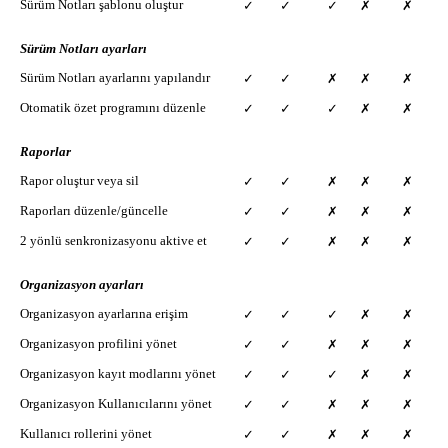
Sürüm Notları şablonu oluştur
✓
✓
✓
✗
✗
Sürüm Notları ayarları
Sürüm Notları ayarlarını yapılandır
✓
✓
✗
✗
✗
Otomatik özet programını düzenle
✓
✓
✓
✗
✗
Raporlar
Rapor oluştur veya sil
✓
✓
✗
✗
✗
Raporları düzenle/güncelle
✓
✓
✗
✗
✗
2 yönlü senkronizasyonu aktive et
✓
✓
✗
✗
✗
Organizasyon ayarları
Organizasyon ayarlarına erişim
✓
✓
✓
✗
✗
Organizasyon profilini yönet
✓
✓
✗
✗
✗
Organizasyon kayıt modlarını yönet
✓
✓
✓
✗
✗
Organizasyon Kullanıcılarını yönet
✓
✓
✗
✗
✗
Kullanıcı rollerini yönet
✓
✓
✗
✗
✗