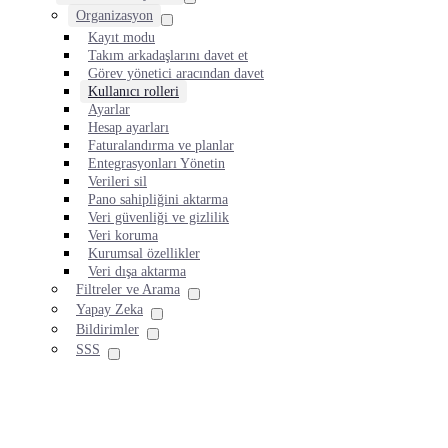
Organizasyon
Kayıt modu
Takım arkadaşlarını davet et
Görev yönetici aracından davet
Kullanıcı rolleri
Ayarlar
Hesap ayarları
Faturalandırma ve planlar
Entegrasyonları Yönetin
Verileri sil
Pano sahipliğini aktarma
Veri güvenliği ve gizlilik
Veri koruma
Kurumsal özellikler
Veri dışa aktarma
Filtreler ve Arama
Yapay Zeka
Bildirimler
SSS