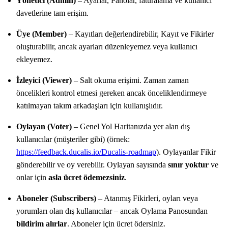
Yönetici (Admin)
– Ayarlar, Panolar, faturalama ve kullanıcı
davetlerine tam erişim.
Üye (Member)
– Kayıtları değerlendirebilir, Kayıt ve Fikirler
oluşturabilir, ancak ayarları düzenleyemez veya kullanıcı
ekleyemez.
İzleyici (Viewer)
– Salt okuma erişimi. Zaman zaman
öncelikleri kontrol etmesi gereken ancak önceliklendirmeye
katılmayan takım arkadaşları için kullanışlıdır.
Oylayan (Voter)
– Genel Yol Haritanızda yer alan dış
kullanıcılar (müşteriler gibi) (örnek:
https://
feedback.ducalis.io
/
Ducalis
-roadmap
). Oylayanlar Fikir
gönderebilir ve oy verebilir. Oylayan sayısında
sınır yoktur
ve
onlar için
asla ücret ödemezsiniz
.
Aboneler (Subscribers)
– Atanmış Fikirleri, oyları veya
yorumları olan dış kullanıcılar – ancak Oylama Panosundan
bildirim alırlar
. Aboneler için ücret ödersiniz.