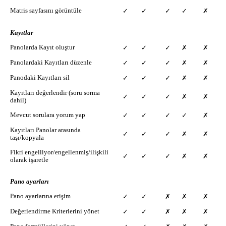
Matris sayfasını görüntüle
✓
✓
✓
✓
✗
Kayıtlar
Panolarda Kayıt oluştur
✓
✓
✓
✗
✗
Panolardaki Kayıtları düzenle
✓
✓
✓
✗
✗
Panodaki Kayıtları sil
✓
✓
✓
✗
✗
Kayıtları değerlendir (soru sorma
✓
✓
✓
✗
✗
dahil)
Mevcut sorulara yorum yap
✓
✓
✓
✓
✗
Kayıtları Panolar arasında
✓
✓
✓
✗
✗
taşı/kopyala
Fikri engelliyor/engellenmiş/ilişkili
✓
✓
✓
✗
✗
olarak işaretle
Pano ayarları
Pano ayarlarına erişim
✓
✓
✗
✗
✗
Değerlendirme Kriterlerini yönet
✓
✓
✗
✗
✗