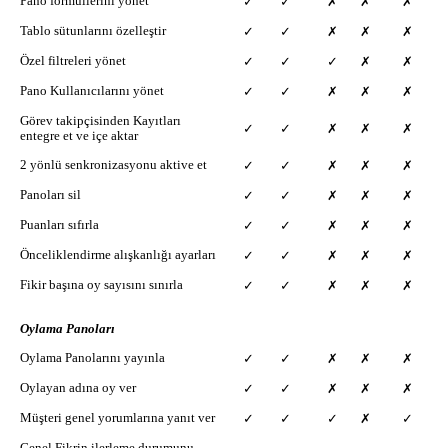
Pano formüllerini yönet
✓
✓
✗
✗
✗
Tablo sütunlarını özelleştir
✓
✓
✗
✗
✗
Özel filtreleri yönet
✓
✓
✓
✗
✗
Pano Kullanıcılarını yönet
✓
✓
✗
✗
✗
Görev takipçisinden Kayıtları
✓
✓
✗
✗
✗
entegre et ve içe aktar
2 yönlü senkronizasyonu aktive et
✓
✓
✗
✗
✗
Panoları sil
✓
✓
✗
✗
✗
Puanları sıfırla
✓
✓
✗
✗
✗
Önceliklendirme alışkanlığı ayarları
✓
✓
✗
✗
✗
Fikir başına oy sayısını sınırla
✓
✓
✗
✗
✗
Oylama Panoları
Oylama Panolarını yayınla
✓
✓
✗
✗
✗
Oylayan adına oy ver
✓
✓
✗
✗
✗
Müşteri genel yorumlarına yanıt ver
✓
✓
✓
✗
✓
Genel Fikrin ilerleme durumunu