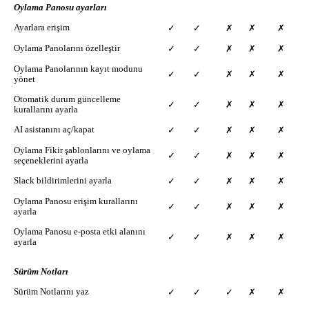
Oylama Panosu ayarları
Ayarlara erişim
✓
✓
✗
✗
✗
Oylama Panolarını özelleştir
✓
✓
✗
✗
✗
Oylama Panolarının kayıt modunu
✓
✓
✗
✗
✗
yönet
Otomatik durum güncelleme
✓
✓
✗
✗
✗
kurallarını ayarla
AI asistanını aç/kapat
✓
✓
✗
✗
✗
Oylama Fikir şablonlarını ve oylama
✓
✓
✗
✗
✗
seçeneklerini ayarla
Slack bildirimlerini ayarla
✓
✓
✗
✗
✗
Oylama Panosu erişim kurallarını
✓
✓
✗
✗
✗
ayarla
Oylama Panosu e-posta etki alanını
✓
✓
✗
✗
✗
ayarla
Sürüm Notları
Sürüm Notlarını yaz
✓
✓
✓
✗
✗