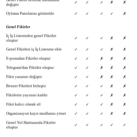
✓
✓
✓
✗
✗
değiştir
Oylama Panolarını görüntüle
✓
✓
✓
✓
✗
Genel Fikirler
İç İş Listesinden genel Fikirler
✓
✓
✓
✗
✗
oluştur
Genel Fikirleri iç İş Listesine ekle
✓
✓
✓
✗
✗
E-postadan Fikirler oluştur
✓
✓
✗
✗
✗
Telegram'dan Fikirler oluştur
✓
✓
✗
✗
✗
Fikir yazarını değiştir
✓
✓
✗
✗
✗
Benzer Fikirleri birleştir
✓
✓
✓
✗
✗
Fikirlerin yayınını kaldır
✓
✓
✓
✗
✗
Fikri kalıcı olarak sil
✓
✓
✓
✗
✗
Organizasyon kayıt modlarını yönet
✓
✓
✓
✗
✗
Genel Yol Haritasında Fikirler
✓
✓
✓
✓
✓
oluştur