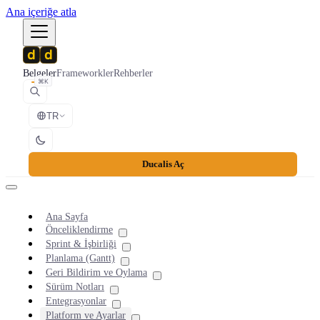
Ana içeriğe atla
Belgeler
Frameworkler
Rehberler
⌘K
TR
Ducalis Aç
Ana Sayfa
Önceliklendirme
Sprint & İşbirliği
Planlama (Gantt)
Geri Bildirim ve Oylama
Sürüm Notları
Entegrasyonlar
Platform ve Ayarlar