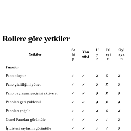
Rollere göre yetkiler
Sa
Ü
İzl
Oyl
Yön
Yetkiler
hi
y
eyi
aya
etici
p
e
ci
n
Panolar
Pano oluştur
✓
✓
✗
✗
✗
Pano gizliliğini yönet
✓
✓
✗
✗
✗
Pano paylaşma geçişini aktive et
✓
✓
✗
✗
✗
Panoları geri yükle/sil
✓
✓
✗
✗
✗
Panoları çoğalt
✓
✓
✗
✗
✗
Genel Panoları görüntüle
✓
✓
✓
✓
✗
İş Listesi sayfasını görüntüle
✓
✓
✓
✓
✗