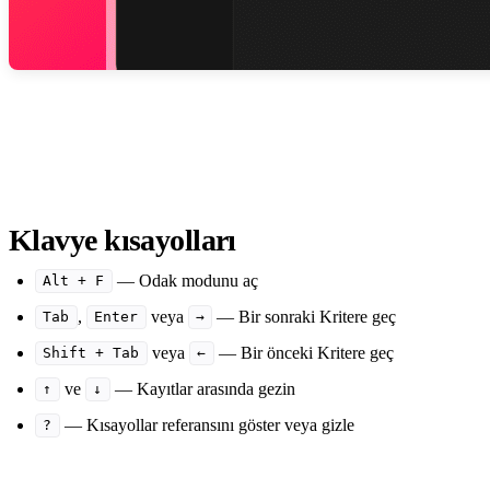
Klavye kısayolları
— Odak modunu aç
Alt + F
,
veya
— Bir sonraki Kritere geç
Tab
Enter
→
veya
— Bir önceki Kritere geç
Shift + Tab
←
ve
— Kayıtlar arasında gezin
↑
↓
— Kısayollar referansını göster veya gizle
?