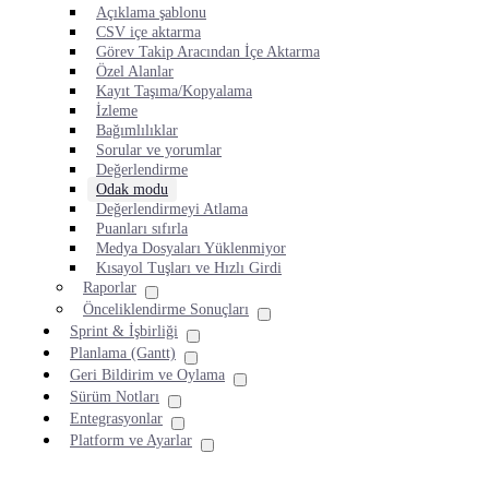
Açıklama şablonu
CSV içe aktarma
Görev Takip Aracından İçe Aktarma
Özel Alanlar
Kayıt Taşıma/Kopyalama
İzleme
Bağımlılıklar
Sorular ve yorumlar
Değerlendirme
Odak modu
Değerlendirmeyi Atlama
Puanları sıfırla
Medya Dosyaları Yüklenmiyor
Kısayol Tuşları ve Hızlı Girdi
Raporlar
Önceliklendirme Sonuçları
Sprint & İşbirliği
Planlama (Gantt)
Geri Bildirim ve Oylama
Sürüm Notları
Entegrasyonlar
Platform ve Ayarlar