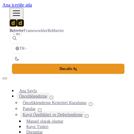
Ana içeriğe atla
Belgeler
Frameworkler
Rehberler
⌘K
TR
Ducalis Aç
Ana Sayfa
Önceliklendirme
Önceliklendirme Kriterleri Kurulumu
Panolar
Kayıt Özellikleri ve Değerlendirme
Manuel olarak oluştur
Kayıt Tipleri
Durumlar