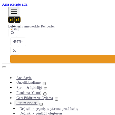
Ana içeriğe atla
Belgeler
Frameworkler
Rehberler
⌘K
TR
Ana Sayfa
Önceliklendirme
Sprint & İşbirliği
Planlama (Gantt)
Geri Bildirim ve Oylama
Sürüm Notları
Değişiklik geçmişi sayfasına genel bakış
Değişiklik günlüğü oluşturun