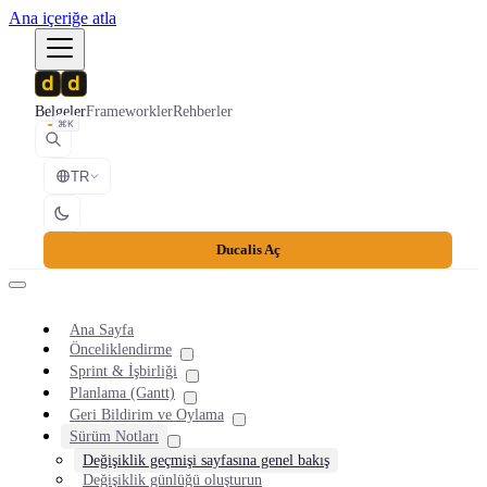
Ana içeriğe atla
Belgeler
Frameworkler
Rehberler
⌘K
TR
Ducalis Aç
Ana Sayfa
Önceliklendirme
Sprint & İşbirliği
Planlama (Gantt)
Geri Bildirim ve Oylama
Sürüm Notları
Değişiklik geçmişi sayfasına genel bakış
Değişiklik günlüğü oluşturun