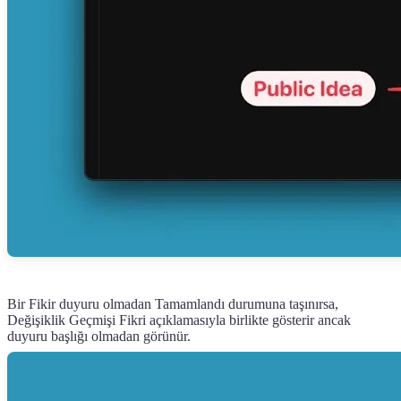
Bir Fikir duyuru olmadan Tamamlandı durumuna taşınırsa,
Değişiklik Geçmişi Fikri açıklamasıyla birlikte gösterir ancak
duyuru başlığı olmadan görünür.