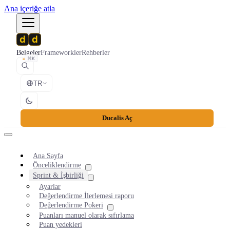
Ana içeriğe atla
Belgeler
Frameworkler
Rehberler
⌘K
TR
Ducalis Aç
Ana Sayfa
Önceliklendirme
Sprint & İşbirliği
Ayarlar
Değerlendirme İlerlemesi raporu
Değerlendirme Pokeri
Puanları manuel olarak sıfırlama
Puan yedekleri