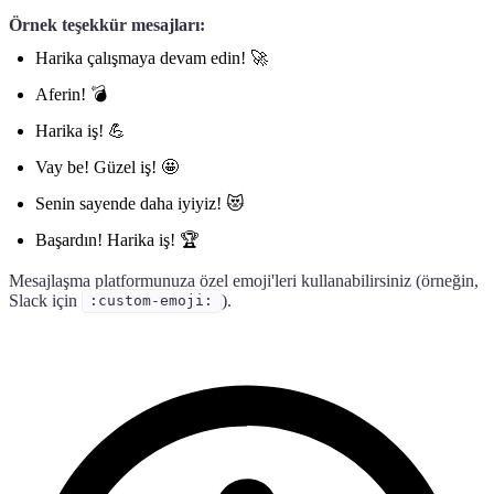
Örnek teşekkür mesajları:
Harika çalışmaya devam edin! 🚀
Aferin! 💣
Harika iş! 💪
Vay be! Güzel iş! 🤩
Senin sayende daha iyiyiz! 😻
Başardın! Harika iş! 🏆
Mesajlaşma platformunuza özel emoji'leri kullanabilirsiniz (örneğin,
Slack için
).
:custom-emoji: