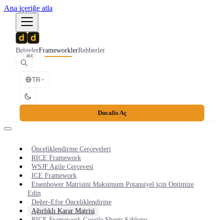
Ana içeriğe atla
Belgeler
Frameworkler
Rehberler
⌘K
TR
Ducalis Aç
Önceliklendirme Çerçeveleri
RICE Framework
WSJF Agile Çerçevesi
ICE Framework
Eisenhower Matrisini Maksimum Potansiyel için Optimize
Edin
Değer-Efor Önceliklendirme
Ağırlıklı Karar Matrisi
RICE Framework Google Sheets Şablonu