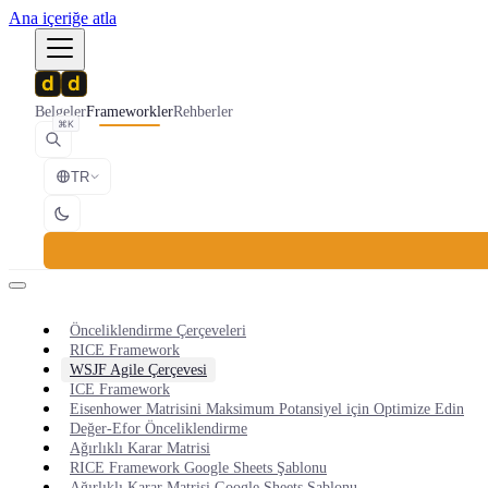
Ana içeriğe atla
Belgeler
Frameworkler
Rehberler
⌘K
TR
Önceliklendirme Çerçeveleri
RICE Framework
WSJF Agile Çerçevesi
ICE Framework
Eisenhower Matrisini Maksimum Potansiyel için Optimize Edin
Değer-Efor Önceliklendirme
Ağırlıklı Karar Matrisi
RICE Framework Google Sheets Şablonu
Ağırlıklı Karar Matrisi Google Sheets Şablonu