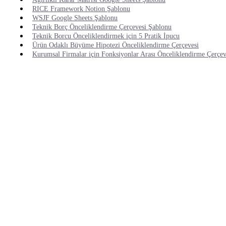
RICE Framework Notion Şablonu
WSJF Google Sheets Şablonu
Teknik Borç Önceliklendirme Çerçevesi Şablonu
Teknik Borcu Önceliklendirmek için 5 Pratik İpucu
Ürün Odaklı Büyüme Hipotezi Önceliklendirme Çerçevesi
Kurumsal Firmalar için Fonksiyonlar Arası Önceliklendirme Çerçev