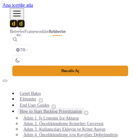
Ana içeriğe atla
Belgeler
Frameworkler
Rehberler
⌘K
TR
Ducalis Aç
Genel Bakış
Eğitimler
End User Guides
How to Start Backlog Prioritization
Adım 1. İş Listesini İçe Aktarın
Adım 2. Önceliklendirme Kriterleri Çerçevesi
Adım 3. Kullanıcıları Ekleyin ve Kriter Atayın
Adım 4. Önceliklendirme için Kayıtları Değerlendirin