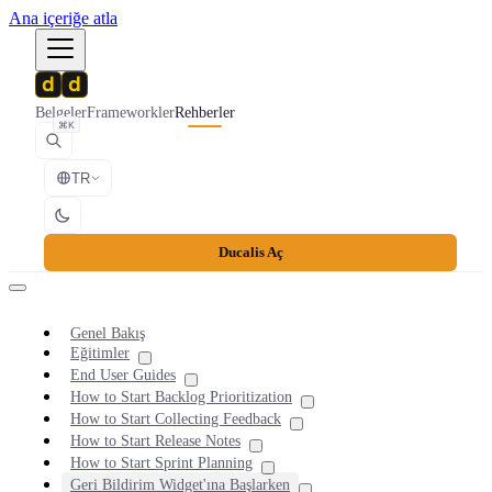
Ana içeriğe atla
Belgeler
Frameworkler
Rehberler
⌘K
TR
Ducalis Aç
Genel Bakış
Eğitimler
End User Guides
How to Start Backlog Prioritization
How to Start Collecting Feedback
How to Start Release Notes
How to Start Sprint Planning
Geri Bildirim Widget'ına Başlarken