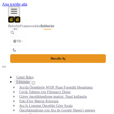
Ana içeriğe atla
Belgeler
Frameworkler
Rehberler
⌘K
TR
Ducalis Aç
Genel Bakış
Eğitimler
Jira'da Örneklerle WSJF Puan Formülü Hesaplama
Çevik Tahmin için Fibonacci Dizisi
Görev önceliklendirme matrisi: Nasıl kullanılır
Etki-Efor Matrisi Kılavuzu
Jira İş Listesini Önceliğe Göre Sırala
Önceliklendirme için Jira ile Google Sheets'i entegre