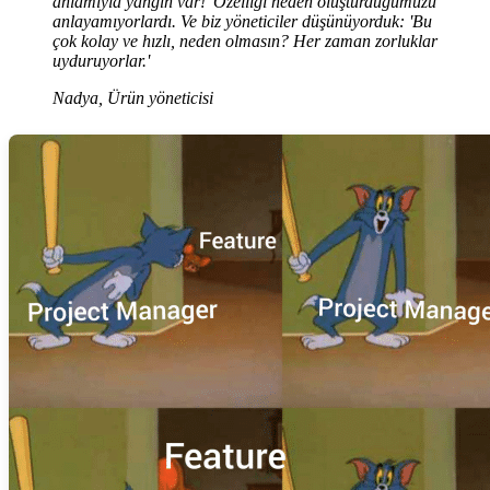
anlamıyla yangın var!' Özelliği neden oluşturduğumuzu
anlayamıyorlardı. Ve biz yöneticiler düşünüyorduk: 'Bu
çok kolay ve hızlı, neden olmasın? Her zaman zorluklar
uyduruyorlar.'
Nadya, Ürün yöneticisi