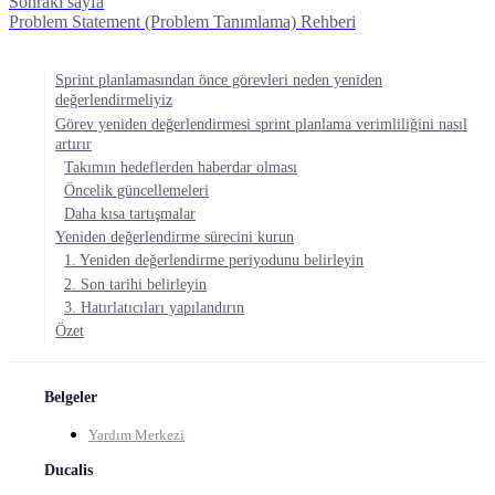
Sonraki sayfa
Problem Statement (Problem Tanımlama) Rehberi
Sprint planlamasından önce görevleri neden yeniden
değerlendirmeliyiz
Görev yeniden değerlendirmesi sprint planlama verimliliğini nasıl
artırır
Takımın hedeflerden haberdar olması
Öncelik güncellemeleri
Daha kısa tartışmalar
Yeniden değerlendirme sürecini kurun
1. Yeniden değerlendirme periyodunu belirleyin
2. Son tarihi belirleyin
3. Hatırlatıcıları yapılandırın
Özet
Belgeler
Yardım Merkezi
Ducalis