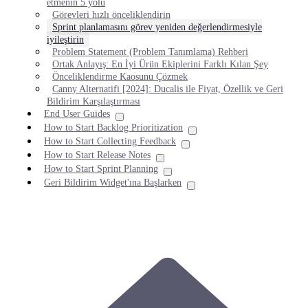
etmenin 5 yolu
Görevleri hızlı önceliklendirin
Sprint planlamasını görev yeniden değerlendirmesiyle
iyileştirin
Problem Statement (Problem Tanımlama) Rehberi
Ortak Anlayış: En İyi Ürün Ekiplerini Farklı Kılan Şey
Önceliklendirme Kaosunu Çözmek
Canny Alternatifi [2024]: Ducalis ile Fiyat, Özellik ve Geri
Bildirim Karşılaştırması
End User Guides
How to Start Backlog Prioritization
How to Start Collecting Feedback
How to Start Release Notes
How to Start Sprint Planning
Geri Bildirim Widget'ına Başlarken